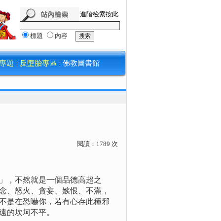
進階檢索按此
標題
內容
專題
反墮胎專區
佛教圖書館
閱讀：
1789
次
」，不然就是一個品德高超之
念、怒火、貪妄、嫉恨、不滿，
不是在恐嚇你，若有心存此種邪
遠的坎坷不平。