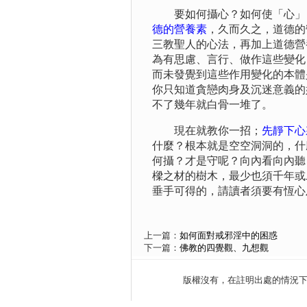
要如何攝心？如何使「心」「
德的營養素
，久而久之，道德的
三教聖人的心法，再加上道德營
為有思慮、言行、做作這些變化
而未發覺到這些作用變化的本體
你只知道貪戀肉身及沉迷意義的
不了幾年就白骨一堆了。
現在就教你一招；
先靜下心
什麼？根本就是空空洞洞的，什
何攝？才是守呢？向內看向內聽
樑之材的樹木，最少也須千年或
垂手可得的，請讀者須要有恆心
上一篇：
如何面對戒邪淫中的困惑
下一篇：
佛教的四覺觀、九想觀
版權沒有，在註明出處的情況下，歡