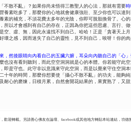
不散不亂」？如果你尚未悟得三教聖人的心法，那就有需要
時
營養素吃多了，那麼你的心地就會健康強壯、至少你也可以達到
養素的補充，不須花費太多年的光陰，你即可脫胎換骨了。心的
，所以才會感到有自己的存在，正因為你把這些思慮、言行、做
是空、虛、無，因此永遠找不到自己。哈哈！正是「貪著天上月
好壞之感，因而迷失了自己的靈性，見不到自己，唉呀！你的肉
來，然後眼睛向內看自己的五臟六腑，耳朵向內聽自己的「心」
麼也沒有看到聽到，而此空空洞洞就是心的本體。你若能守此空
，即是守也。此守非以意識來守此空洞，而是以覺來守住空洞本
二十年的時間，那麼你想要使「攝心不散不亂」的功夫，能夠純
及耐心的磨煉，日積月累，自然會開花結果的，果實熟了，又甜
迎轉載。另請善心佛友在論壇、facebook或其他地方轉貼本站連結，功德無量。No