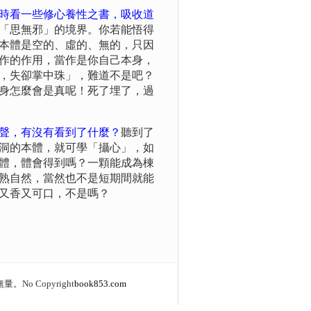
時看一些修心養性之書，吸收道
「思無邪」的境界。你若能悟得
本體是空的、虛的、無的，只因
作的作用，當作是你自己本身，
，失卻掌中珠」，難道不是吧？
身怎麼會是真呢！死了埋了，過
聲，有沒有看到了什麼？
聽到了
洞的本體，就可學「攝心」，如
體，體會得到嗎？一顆能成為棟
熟自然，當然也不是短期間就能
又香又可口，不是嗎？
 Copyright
book853.com