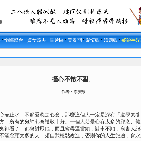
料
懺悔體會
貞女義夫
圖片區
青春期
愛情觀
婚姻觀
戒除手淫
攝心不散不亂
作者：
李安泉
若止水，不起愛慾之心念，那麼這個人一定是深有「道學素養
方，所有的鬼神都會禮敬十分。一個人若是心存太多的邪念、雜
鬼神看了，都會討厭他，而且會霉運當頭，諸事不順，寫書人絕
不滿念頭太多的人，須自我檢點改進，否則你的人生旅途，會永