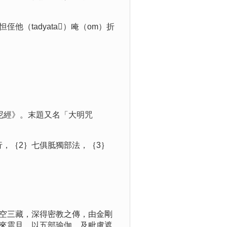
）怛侄他（tadyata）唵（om）折
尼經》。末題又名「大明咒
，｛2｝七俱胝獨部法，｛3｝
空三藏，深得密教之傳，由金剛
來震旦，以五部瑜伽，及毗盧遮