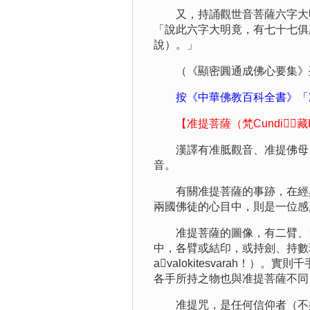
又，持誦觀世音菩薩六字大明
「說此六字大明竟，有七十七俱
說）。」
（《顯密圓通成佛心要集》列
按《中華佛教百科全書》「
【准提菩薩（梵Cundi，藏B
漢譯有准胝觀音、准提佛母、
音。
有關准提菩薩的事跡，在經典
兩國佛徒的心目中，則是一位感
准提菩薩的圖像，有二臂、四
中，各臂或結印，或持劍、持數珠、
avalokitesvarah
各手所持之物也與准提菩薩不同
准提咒，是任何信仰者（不拘