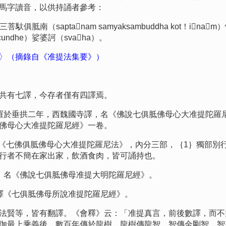
馬字讀音，以供持誦者參考：
南（saptanam samyaksambuddha kot！inam
undhe）娑婆訶（svaha）。
〉（摘錄自《准提法集要》）
有七譯，今存者僅有四譯焉。
於垂拱二年，西魏國寺譯，名《佛說七俱胝佛母心大准提陀羅
佛母心大准提陀羅尼經》一卷。
七佛俱胝佛母心大准提陀羅尼法》，內分三部，｛1｝獨部別行
行者不簡在家出家，飲酒食肉，皆可誦持也。
名《佛說七俱胝佛母准提大明陀羅尼經》。
《七俱胝佛母所說准提陀羅尼經》。
賢等，皆有翻譯。《會釋》云：「准提真言，前後數譯，而不
伽最上乘義後，數百年傳於龍樹，龍樹傳龍智，智傳金剛智，智