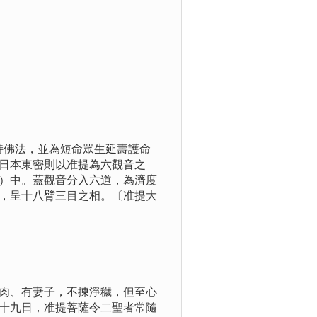
持佛法，並為短命眾生延壽護命
日本東密則以准提為六觀音之
）中。蓋觀音分入六道，為濟度
，呈十八臂三目之相。〔准提大
肉、有妻子，不揀淨穢，但至心
十九日，准提菩薩令二聖者常隨