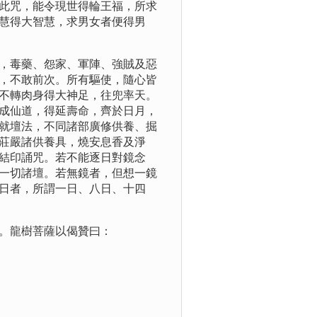
此咒，能令現世得輪王福，所求
慧得大智慧，求男女者便得男
，毒藥、怨家、軍陣、強賊及惡
，不敢前次。所有驅使，隨心皆
不轉肉身得大神足，往兜率天。
成仙道，得延壽命，齊於日月，
就壇法，不同諸部廣修供養、掘
莊嚴諸供養具，燒安息香及淨
結印誦咒。若不能逐日對鏡念
一切諸壇。若無鏡者，但想一鏡
日者，所謂一日、八日、十四
。龍樹菩薩以偈贊曰：