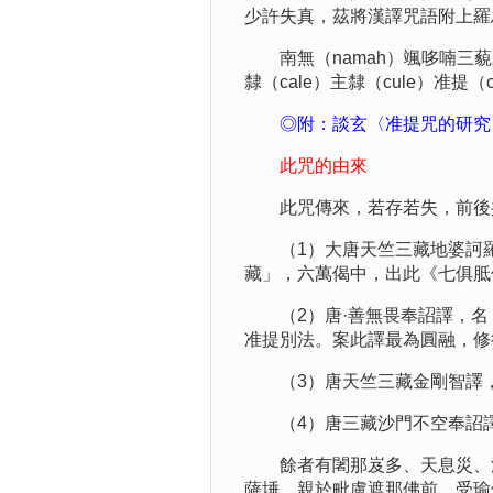
少許失真，茲將漢譯咒語附上羅
南無（namah）颯哆喃三藐三菩馱俱胝
隸（cale）主隸（cule）准提（c
◎附：談玄〈准提咒的研究
此咒的由來
此咒傳來，若存若失，前後共
（1）大唐天竺三藏地婆訶羅
藏」，六萬偈中，出此《七俱胝
（2）唐·善無畏奉詔譯，名《
准提別法。案此譯最為圓融，修
（3）唐天竺三藏金剛智譯，
（4）唐三藏沙門不空奉詔譯
餘者有闍那岌多、天息災、法
薩埵，親於毗盧遮那佛前，受瑜