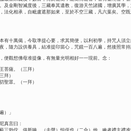
。及金剛智滅度後，三藏奉其遺教，復游天竺諸國，增廣其學，
，法化相承，自毗盧遮那如來，至於不空三藏，凡六葉矣。空既
有十萬偈，今取準提心要，求其簡便，以利初學，持咒人須立
夜，隨力設供養具，結准提印當心，咒鏡一百八遍，然後照常持
便觀想佛母准提像，有無量光明相好一一現前。念：
王菩薩。（三拜）
三拜）
聖眾。（一拜）
遍）」
尼真言曰：
三勃佗，俱胝喃，（去聲）怛侄也（二合）他，唵者禮主禮准