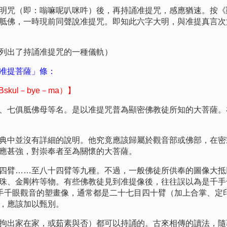
咒（即：嗡嘛呢叭咪吽）後，再持誦准提咒，感應猶速。按《
胝佛，一時現前同聲說准提咒。即知此六字大明，與准提真言次
出了持誦准提咒的一種儀軌）
准提菩薩」條：
skul－bye－ma）】
七俱胝佛母等名。是以准提咒普為顯密佛教徒所知的大菩薩。
中並沒有詳細的說明。他究竟應該歸屬於觀音部或佛部，在密
應甚強，對崇奉者至為關懷的大菩薩。
臂……至八十四臂等九種。不過，一般佛徒所供奉的圖像大抵
金剛杵等物。有些佛教徒見到准提像後，往往誤以為是千手千眼觀音（
！）。實則千手千眼觀音的塑畫像，通常都是二十七目四十臂（加上合掌
，應該加以甄別。
出家在家，或茹素與否）都可以持誦的。古來相傳的讀法，隨