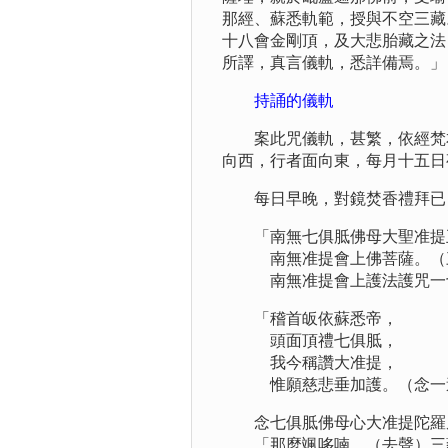
那經、蘇悉軌範，授與不空三藏
十八會金剛頂，及大悲胎藏之法
所譯，真言儀軌，悉詳備焉。」
持誦的儀軌
案此咒儀軌，甚繁，依經梵本
向西，行者面向東，每月十五日
每日早晚，對鏡焚香禮拜已，
「南無七俱胝佛母大聖准提
南無准提會上佛菩薩。（
南無准提會上護法護咒一切
「稽首皈依蘇悉帝，
頭面頂禮七俱胝，
我今稱讚大准提，
惟願慈悲垂加護。（念一
念七俱胝佛母心大准提陀羅
「那麼颯哆喃，（去聲）三藐