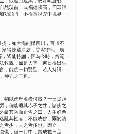
生，或發白返黑，或貪嗔癡心，
自然現前，或福德頓高，四眾歸
加功誦持，不得宣說咒中境界，
准提，如大海能攝百川，百川不
，須得揀選淨處，香泥塗地，廣
等，皆能持誦，因為今時，俗流
法救脫，如是人等，何日得出生
言，能度一切賢聖，若人持誦，
，神咒之王也。」
，獨以佛母名者何哉？一日瞻拜
勞，偏能適其赤子之性，諸佛之
必嚴其防而正告之曰，人生好色
迷亂其性者，不能成佛，爾於清
之者少，去之者多也。因立一
腹也，但一月中，齋戒數日足