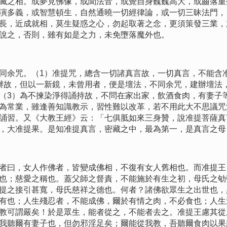
滅之相。或夢見佛像，或聞法音，或覺自身巍巍高大，或齒落重
演多義，或智慧頓生，自然通曉一切經律論，或一切三昧法門，
長，近成就相，莫生疑惑之心，勿起取著之念，更須策發三業，
說之，否則，雖有如是之力，未免墮落魔外也。
余咒。（1）准提咒，總含一切諸真言故，一切真言，不能含
辦故，但以一新鏡，未曾用者，便是壇法，不同余咒，建辦壇法
（3）為不揀染淨得誦持故，不問在家出家，飲酒食肉，有妻子
為常業，雖逢善知識教示，習性難以改革，若不用此大不思議咒
誦習。又《大教王經》云：「七俱胝如來三身贊，說准提菩薩真
，大准提果。是知准提真言，密藏之中，最為第一，是真言之母
曰，女人作佛者，皆變成佛相，不復有女人舊相也。而准提王
也；慈愛之稱也。蓋父師之督責，不能施於有生之初，母氏之劬
提之接引甚寬，母氏慈祥之德也。何者？諸佛欲眾生之出世也，
有也；人生殘忍者，不能成佛，爾於有情之肉，不必食也；人生
教可謂嚴矣！於是眾生，能者從之，不能者去之。准提王慮其從
我聽爾有妻子也，但勿邪淫足矣；爾能從我教，吾聽爾食肉以果