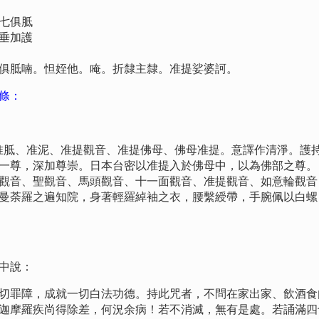
七俱胝
垂加護
胝喃。怛姪他。唵。折隸主隸。准提娑婆訶。
條：
、准胝、准泥、准提觀音、准提佛母、佛母准提。意譯作清淨。護
一尊，深加尊崇。日本台密以准提入於佛母中，以為佛部之尊。
觀音、聖觀音、馬頭觀音、十一面觀音、准提觀音、如意輪觀音
曼荼羅之遍知院，身著輕羅綽袖之衣，腰繫綬帶，手腕佩以白螺
中說：
罪障，成就一切白法功德。持此咒者，不問在家出家、飲酒食
迦摩羅疾尚得除差，何況余病！若不消滅，無有是處。若誦滿四