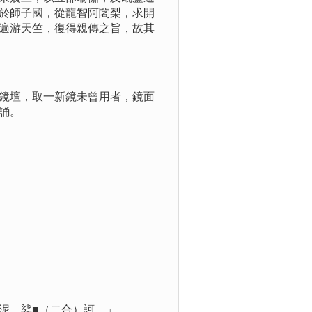
於師子國，從龍智阿闍梨，求開
遍游天竺，復得親傳之旨，故其
鏡壇，取一新鏡未曾用者，鏡面
誦。
泥，娑■（二合）訶。」