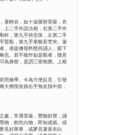
，著輕谷，如十波羅密菩薩，衣
，上二手作說法相，右第二手作
剛杵，第九手持念珠，左第二手
手賢瓶，第九手掌般若梵夾。蓮
者，准提佛母矜愍持誦人，眼下
略也。若不能作如是觀者，隨意
印為身密，是謂三密相應。上根
依照修學。今為方便起見，引發
兩大拇指並捻右手無名指中節，
之處，常遇菩薩，豐饒財寶，誦
黑物，飲吃白物，即知成就。或
夢見好華果，或夢見著黃衣白