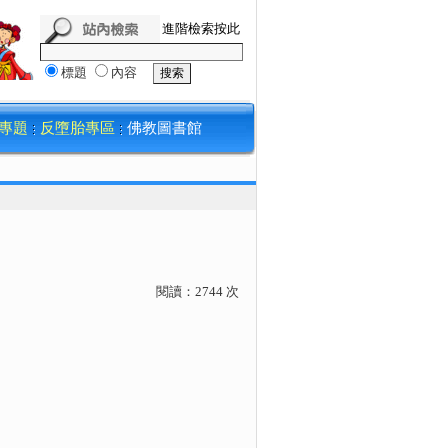
進階檢索按此
標題
內容
專題
反墮胎專區
佛教圖書館
閱讀：
2744
次