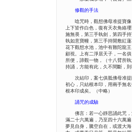
修觀的手法
唸咒時，觀想佛母准提寶像，
上下皆作白色，復有天衣角絡瓔
施無畏，第三手執劍，第四手持
執如意寶幢，第三手持開敷紅蓮
花下觀想水池，池中有難陀龍王
顧視。上有二淨居天子，一名俱
所便，諦觀一物，（十八臂所執
持誦，方能有此，久不間斷，則
次結印，案七俱胝佛母准提陀
初心，只結根本印，用兩手無名
根本印成矣。（中略）
誦咒的成驗
佛言：若一心靜思誦此咒，滿
滿二十六萬遍，乃至四十六萬遍
夢見自身，騰空自在，或渡大海