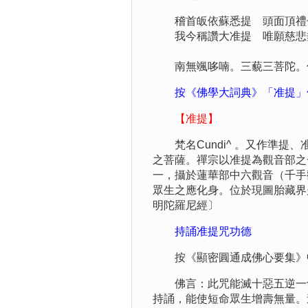
稽首皈依蘇悉提 頭面頂禮
我今稱讚大准提 唯願慈悲
南無颯哆喃。三藐三菩陀。俱
按《佛學大詞典》「准提」
【准提】
梵名Cundi^ 。又作準提
之菩薩。禪宗以准提為觀音部之
一，攝於蓮華部中六觀音（千手
眾生之應化身。位於現圖胎藏界
明陀羅尼經〕
持誦准提咒功德
按《顯密圓通成佛心要集》
佛言：此咒能滅十惡五逆一切
持誦，能使短命眾生增壽無量。