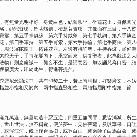
有無量光明相好，身黃白色，結跏趺坐，坐蓮花上，身佩圓光
珞，頭冠臂環，皆著螺釧，檀慧著寶環，其像面有三目，十八臂
寶鬘，第五手掌俱緣，第六手持鉞斧，第七手執鉤，第八手執金
花，第四手軍持，第五手罥索，第六手持輪，第七手商佉，第八
，塢波羅陀龍王，拓蓮花座。左邊有持誦者，手持香爐，瞻仰聖
素陀天子，手持花鬘向下，承空而來，供養聖者，此為觀法之大
法物）則念慮誠一，雜妄不生，是謂意密，加以誦咒為口密，結
獲福廣大，即於此生，得進菩提矣。
羅尼念誦法中，共有印契二十，若上智利根，好樂廣文，不妨
指並小指相叉於內，兩中指直豎相拄，兩頭指屈附中指第二節，
九萬遍，無量劫造十惡五逆，四重五無間罪，悉皆消滅，所生
，世出世法，無不稱遂，便於夢中，見佛菩薩，及以華果，口吐
，或浮江河，或上樓台高樹，或登白山，或乘師子白馬白象，或