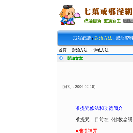
戒淫必讀
對治方法
戒淫資
首頁
→
對治方法
→
佛教方法
閱讀文章
[日期：
2006-02-18
]
准提咒修法和功德簡介
准提咒，目前在《佛教念誦集
●准提神咒