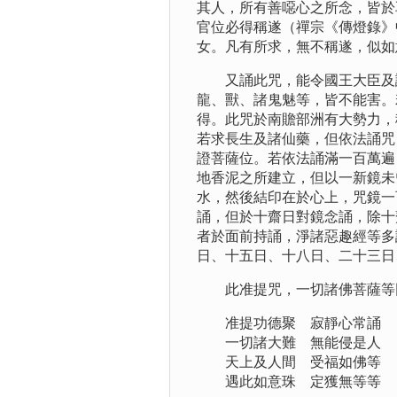
其人，所有善噁心之所念，皆於
官位必得稱遂（禪宗《傳燈錄》
女。凡有所求，無不稱遂，似如
又誦此咒，能令國王大臣及諸
龍、獸、諸鬼魅等，皆不能害。
得。此咒於南贍部洲有大勢力，
若求長生及諸仙藥，但依法誦咒
證菩薩位。若依法誦滿一百萬遍
地香泥之所建立，但以一新鏡未
水，然後結印在於心上，咒鏡一
誦，但於十齋日對鏡念誦，除十
者於面前持誦，淨諸惡趣經等多
日、十五日、十八日、二十三日
此准提咒，一切諸佛菩薩等同
准提功德聚 寂靜心常誦
一切諸大難 無能侵是人
天上及人間 受福如佛等
遇此如意珠 定獲無等等