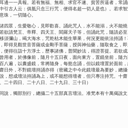
耳邊一一具報。若有無福、無相、求官不遂、貧苦所逼者，常誦
中引古人云：俱胝只念三行咒，便得名超一切人是也）。若求智
意珠，一切隨心。
四眾，生愛敬心，見即歡喜。誦此咒人，水不能溺，火不能燒
若欲請梵王、帝釋、四天王、閻羅天子等，但誦此咒，隨請必至
移須彌山，竭大海水，咒乾枯木能生華果，何況更能依法持誦！
，即得見觀世音菩薩或金剛手菩薩，授與神仙藥，隨取食之，即
，便得往詣十方淨土，歷事諸佛，普聞妙法，得證菩提。若欲成
曾用者，於佛像前，隨月十五日夜，面向東方，置鏡坐前，隨力
百八遍，以囊盛鏡，常將隨身，每慾念誦，但以鏡壇置於面前，
齋日外，不對鏡壇持誦亦得（密藏之中今此鏡壇最為要妙，總攝
說，想成壇法持誦為上，或不能想得壇者，但只專注持咒。十齋
、二十四日、二十八日、二十九日、三十日）
說，獨部別行，總攝二十五部真言壇法。准梵本有十萬偈說文