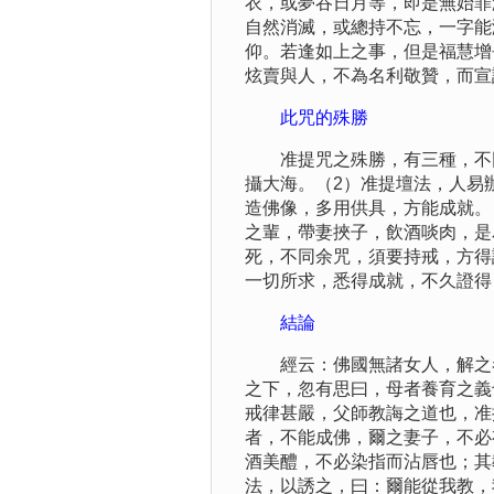
衣，或夢吞日月等，即是無始罪
自然消滅，或總持不忘，一字能
仰。若逢如上之事，但是福慧增
炫賣與人，不為名利敬贊，而宣
此咒的殊勝
准提咒之殊勝，有三種，不同
攝大海。（2）准提壇法，人易
造佛像，多用供具，方能成就。
之輩，帶妻挾子，飲酒啖肉，是
死，不同余咒，須要持戒，方得
一切所求，悉得成就，不久證得
結論
經云：佛國無諸女人，解之者
之下，忽有思曰，母者養育之義
戒律甚嚴，父師教誨之道也，准
者，不能成佛，爾之妻子，不必
酒美醴，不必染指而沾唇也；其
法，以誘之，曰：爾能從我教，