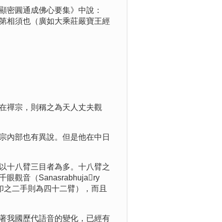
顯密圓通成佛心要集》中說：
第相須也（廣如大乘莊嚴寶王經
在禪宗，則稱之為天人丈夫觀
宗內部也有異說。但是他在中日
以十八臂三目者為多。十八臂之
Sanasrabhujary
、定印之二手則為四十二臂），而且
著我國歷代語音的變化，已經有