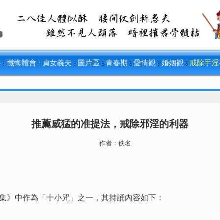
料
懺悔體會
貞女義夫
圖片區
青春期
愛情觀
婚姻觀
戒除手淫
推薦威猛的准提法，戒除邪淫的利器
作者：
佚名
》中作為「十小咒」之一，其持誦內容如下：