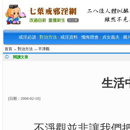
戒淫必讀
對治方法
戒淫資料
懺悔體會
貞女義夫
圖
首頁
→
對治方法
→
不淨觀
閱讀文章
生活
[日期：
2006-02-10
]
不淨觀並非讓我們把