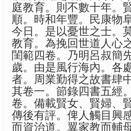
庭教育。則不數十年。
順。時和年豐。民康物
今日。是以憂世之士。
教育。為挽回世道人心
閨範四卷。乃明呂叔簡
歲。由是風行海內。各
者。周業勤得之故書肆
其卷一。節錄四書五經
卷。備載賢女、賢婦、
傳後有評。俾人觸目興
而資治道。翼家教而輔