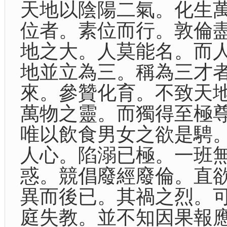
天地以陰陽二氣。化生
位者。素位而行。敦倫
地之大。人莫能名。而
地並立為三。稱為三才
來。參贊化育。不致天
萬物之靈。而獨得至極
唯以飲食男女之欲是騁
人心。陷溺已極。一班
惑。競倡廢經廢倫。直
異而後已。其禍之烈。
庭失教。並不知因果報