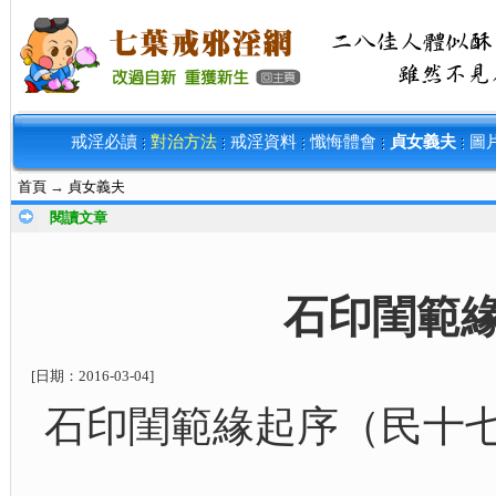
戒淫必讀
對治方法
戒淫資料
懺悔體會
貞女義夫
圖
首頁
→
貞女義夫
閱讀文章
石印閨範
[日期：
2016-03-04
]
石印閨範緣起序（民十