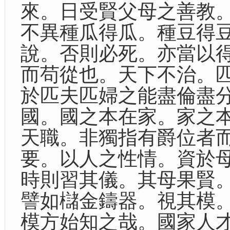
來。日受賢父母之善教
不異種瓜得瓜。種豆得
說。否則必死。亦當以
而苟從也。天下不治。
於匹夫匹婦之能盡倫盡
國。國之本在家。家之
天職。非獨指有爵位者
要。以人之性情。資於
時則習其儀。其母果賢
譬如櫧金鑄器。視其模
模方始知之哉。國家人