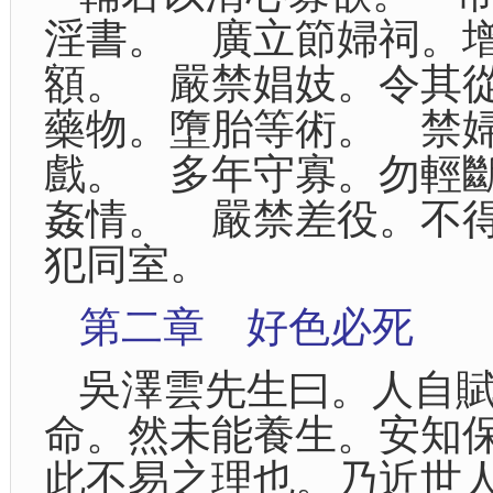
淫書。 廣立節婦祠。
額。 嚴禁娼妓。令其
藥物。墮胎等術。 禁
戲。 多年守寡。勿輕
姦情。 嚴禁差役。不
犯同室。
第二章 好色必死
吳澤雲先生曰。人自
命。然未能養生。安知
此不易之理也。乃近世