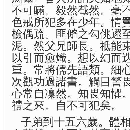
不可瞞。毅然截然。毫
色戒所犯多在少年。情
檢偶疏。匪僻之勾佻遝
泥。然父兄師長。祗能
以引而愈熾。想以幻而
重。常將儒先語類。細
次觀功過諸書。觸目警
心常自凜然。知畏知懼
禮之來。自不可犯矣。
子弟到十五六歲。體