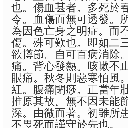
也。傷血甚者。多死於
令。血傷而無可透發。
為因色亡身之明症。而
傷。殊可歎也。即如二
欲撙節。自可百病消除
痛。背心發熱。咳嗽不
眼痛。秋冬則惡寒怕風
紅。腹痛閉痧。正當年
推原其故。無不因未能
深。由微而著。初雖所
不畏死而謹守於先也。