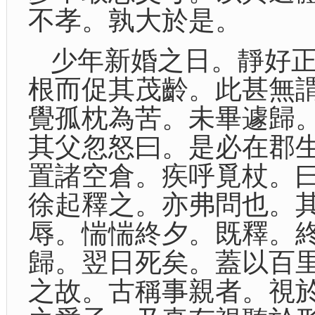
不孝。孰大於是。
少年新婚之日。靜好
根而促其茂齡。此甚無
覺孤枕為苦。未畢遽歸
其父忽怒曰。是必在郡
置諸空倉。疾呼覓杖。
徐起釋之。亦弗問也。
辱。惴惴終夕。既釋。
歸。翌日死矣。蓋以百
之故。古稱事親者。視