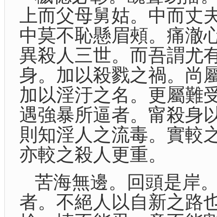
上而父母舅姑。中而丈
中莫不恥懸眉頰。痛澈
異殺人三世。而吾謂尤
身。加以殺戮之禍。尚
加以淫汙之名。更屬難
遇強暴所逼者。甯殺身
則知淫人之流毒。實較
亦較之殺人更重。
苦海無邊。回頭是岸
者。不絕人以自新之路