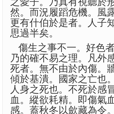
之愛子。乃真有視聽於
然。而況履蹈危機。風
更有什伯於是者。人子
思過半矣。
傷生之事不一。好色
乃的確不易之理。凡外
死者。無不由於內傷。
傾於基潰。國家之亡也
人身之死也。不死於感
血。縱欲耗精。即傷氣
感。蓋秋冬以歛藏為令