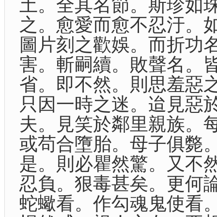
土。全其名節。斯珍如
之。愈愛而愈不忍汙。
圖片刻之歡娛。而折功
害。斬嗣續。敗聲名。
省。即不然。則思羞惡
只因一時之迷。迨見惡
夫。見笑於鄰里親族。
或苟合墮胎。母子俱斃
是。則必瞿然驚。又不
忍負。狠毒甚矣。更何
蛇蠍看。作勾魂鬼使看