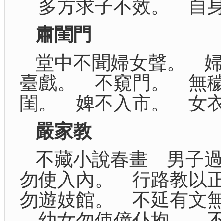
多方求子不效。 自身
肅閨門
堂中不聞婦女聲。 
臺戲。 不窺門。 無
閨。 婢不入市。 女
嚴家教
不藏小說春畫 男子
勿使入內。 行路教以
勿遊妓館。 不延有文
幼女勿使僮仆抱。 不