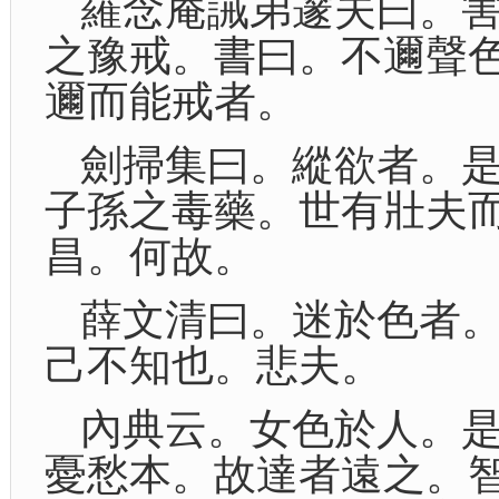
羅念庵誡弟邃夫曰。
之豫戒。書曰。不邇聲
邇而能戒者。
劍掃集曰。縱欲者。
子孫之毒藥。世有壯夫
昌。何故。
薛文清曰。迷於色者
己不知也。悲夫。
內典云。女色於人。
憂愁本。故達者遠之。