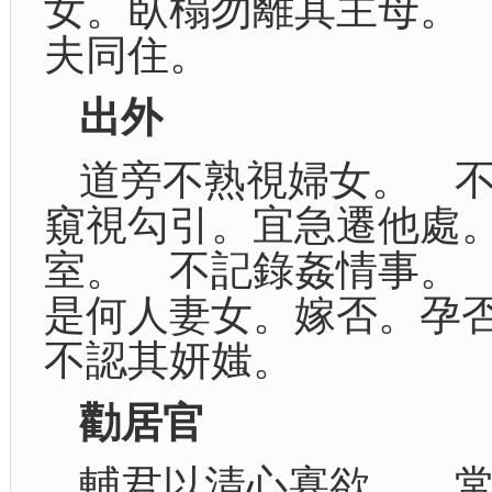
女。臥榻勿離其主母。
夫同住。
出外
道旁不熟視婦女。 
窺視勾引。宜急遷他處
室。 不記錄姦情事。
是何人妻女。嫁否。孕
不認其妍媸。
勸居官
輔君以清心寡欲。 