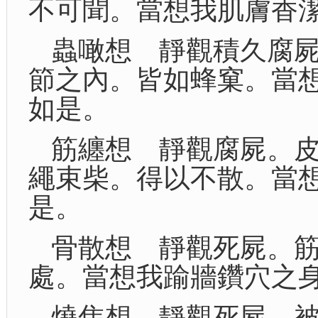
不可聞。當想我肌膚香
蟲噉想 靜觀積久腐
節之內。皆如蜂窠。當
如是。
筋纏想 靜觀腐屍。
繩束柴。得以不散。當
是。
骨散想 靜觀死屍。
處。當想我踰牆鑽穴之
燒焦想 靜觀死屍。