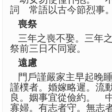
詞 常語以古今節烈事
喪祭
三年之喪不娶。三年
祭前三日不同寢。
遠慮
門戶謹嚴家主早起晚
謹樸者。婚嫁略遲。流
良。姻事宜從儉約。 
寡婦。有志者守。無志