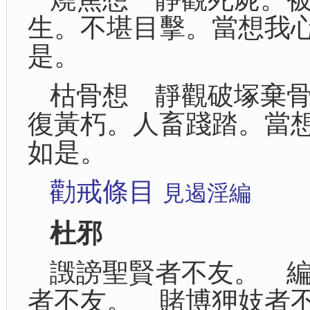
生。不堪目擊。當想我
是。
枯骨想 靜觀破塚棄
復黃朽。人畜踐踏。當
如是。
勸戒條目
見遏淫編
杜邪
譭謗聖賢者不友。 
者不友。 賭博狎妓者