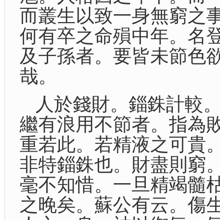
而叢生以致一身無窮之
何有卒之命殞中年。名
及子孫者。要皆未節色
哉。
人於錢財。錙銖計較
繼有浪用不節者。指為
重若此。若精液之可貴
非特錙銖也。財盡則窮
毫不知惜。一旦精竭髓
之晚矣。蘇公有云。傷