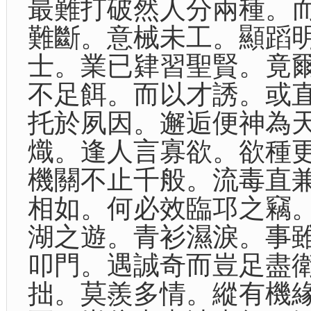
最難打破然人分兩種。
難斷。意械未工。顯蹈
士。業已肄習聖賢。竟
不足餌。而以才誘。或
托於夙因。邂逅便神為
熾。逢人言寡欲。欲種
機關不止千般。流毒直
相如。何必效臨邛之竊
湖之遊。青衫濕淚。事
叩門。遇誠奇而豈足盡
拙。莫羨多情。縱有機