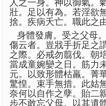
人之一身。神以御氣。
壯。足以有為。若淫欲
捨。疾病夭亡。職此之
身體發膚。受之父母
傷云者。豈戕手折足之
之際。必戒勿翦伐。朝
當成童婉孌之日。筋力
元。以致形體枯羸。菁
驚惶。束手無措。此姑
奈何以自作之孽。貽二
步不敢忘父母。以其遺