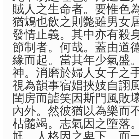
賊人之生命者。要惟色
猶鴆也飲之則斃雖男女
發情止義。其中亦有殺
節制者。何哉。蓋由道
緣而起。當其年少氣盛
神。消磨於婦人女子之
視為韻事宿娼挾妓自詡
閨房而謔笑因斯門風敗
內外。然彼猶以為樂而
枯髓竭。志氣因之墮落
尪。人格因之卑下。而