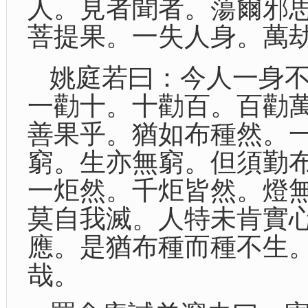
人。見者聞者。蕩爾邪
菩提果。一失人身。萬
姚庭若曰：今人一身
一勸十。十勸百。百勸
善果乎。猶如布種然。
窮。生亦無窮。但須勤
一炬然。千炬皆然。燈
莫自我滅。人特未肯實
應。是猶布種而種不生
哉。