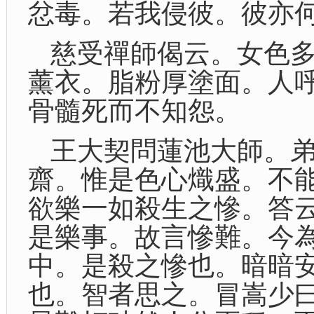
忿毒。若我侵彼。彼亦
慈受禪師偈云。女色
薰衣。脂粉厚塗面。人
骨髓死而不知怨。
王大契問蓮池大師。
齋。惟是色心熾盛。不
欲樂一如殺生之慘。答
是樂事。故言慘難。今
中。是殺之慘也。暗暗
也。智者思之。冒嵩少