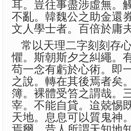
耳。豈往事盡涉虛無。
不亂。韓魏公之助金還
文人學士者。百倍於庸
常以天理二字刻刻存
懼。斯朝斯夕之糾繩。
苟一念有虧於心術。即
之說。轉在其後焉者矣
簿。裸體受笞之謂哉。
宰。不能自貸。迨兢惕
天地。息息可以質鬼神
焉爾。昔人所謂天知地