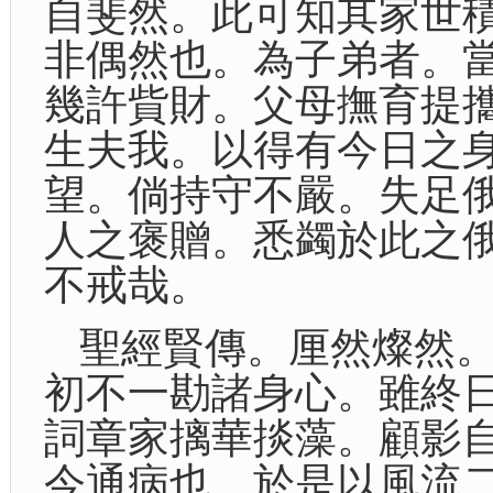
自斐然。此可知其家世
非偶然也。為子弟者。
幾許貲財。父母撫育提
生夫我。以得有今日之
望。倘持守不嚴。失足
人之褒贈。悉蠲於此之
不戒哉。
聖經賢傳。厘然燦然
初不一勘諸身心。雖終
詞章家摛華掞藻。顧影
今通病也。於是以風流