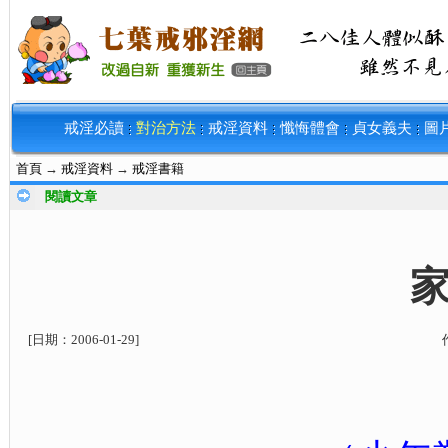
戒淫必讀
對治方法
戒淫資料
懺悔體會
貞女義夫
圖
首頁
→
戒淫資料
→
戒淫書籍
閱讀文章
[日期：
2006-01-29
]