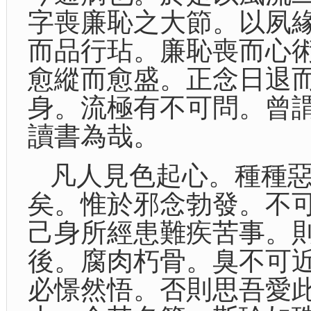
字喪廉恥之大節。以夙
而品行玷。廉恥喪而心
愈縱而愈盛。正念日退
身。流極有不可問。曾
讀書為哉。
凡人見色起心。種種
矣。惟於邪念勃發。不
己身所經患難疾苦事。
後。腐肉朽骨。臭不可
必憬然悟。否則思吾愛