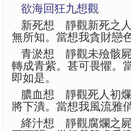
欲海回狂九想觀
新死想 靜觀新死之
無所知。當想我貪財戀
青淤想 靜觀未殮骸
轉成青紫。甚可畏懼。
即如是。
膿血想 靜觀死人初
將下潰。當想我風流雅
絳汁想 靜觀腐爛之