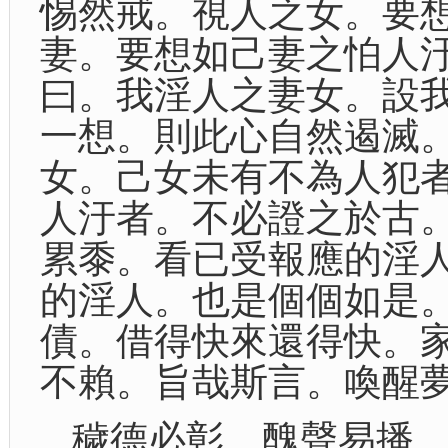
惕然戒。視人之女。要
妻。要想如己妻之怕人
曰。我淫人之妻女。設
一想。則此心自然遏滅
女。己女未有不為人犯
人汙者。不必證之於古
累黍。看已受報應的淫
的淫人。也是個個如是
債。借得快來還得快。
不賴。旨哉斯言。喚醒
穢德必彰。醜聲易播