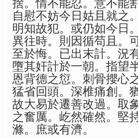
捨。情不能忍。意不能
自慰不妨今日姑且就之
明知故犯。或仍如今日
異往時。則因循苟且。
至於悔。已出末計。況
墮其奸計於一朝。指望
恩背德之愆。刺骨攖心
猛省回頭。深椎痛創。
故大易於遷善改過。取
之奮厲。屹然確然。堅
滌。庶或有濟。