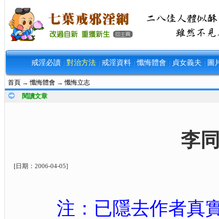
戒淫必讀
對治方法
戒淫資料
懺悔體會
貞女義夫
圖
首頁
→
懺悔體會
→
懺悔立志
閱讀文章
李
[日期：
2006-04-05
]
注：已隱去作者真