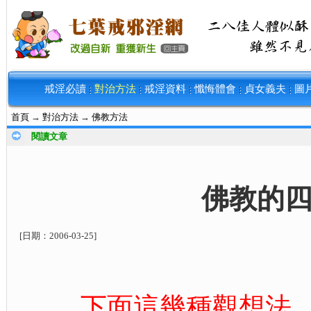
戒淫必讀
對治方法
戒淫資料
懺悔體會
貞女義夫
圖
首頁
→
對治方法
→
佛教方法
閱讀文章
佛教的
[日期：
2006-03-25
]
下面這幾種觀想法