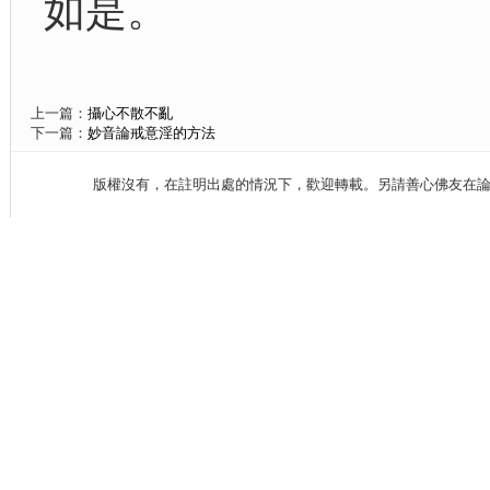
如是。
上一篇：
攝心不散不亂
下一篇：
妙音論戒意淫的方法
版權沒有，在註明出處的情況下，歡迎轉載。另請善心佛友在論壇、fac