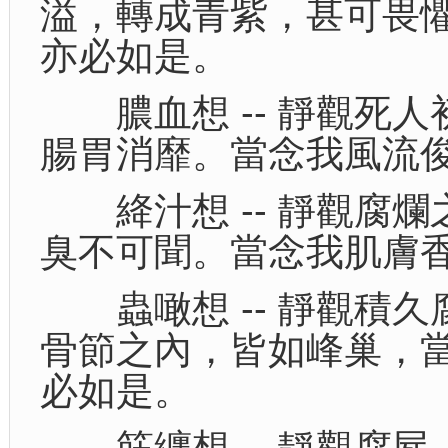
溢，轉成青紫，甚可畏
亦必如是。
膿血想 -- 靜觀死人
腸胃消靡。當念我風流
絳汁想 -- 靜觀腐爛
臭不可聞。當念我肌膚
蟲噉想 -- 靜觀積久
骨節之內，皆如峰巢，
必如是。
筋纏想 -- 靜觀腐屍