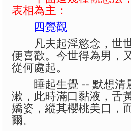
表相為主：
四覺觀
凡夫起淫慾念，世世
便喜歡。今世得為男，
從何處起。
睡起生覺 -- 默想清
漱，此時滿口黏液，舌
嬌姿，縱其櫻桃美口，
爾。