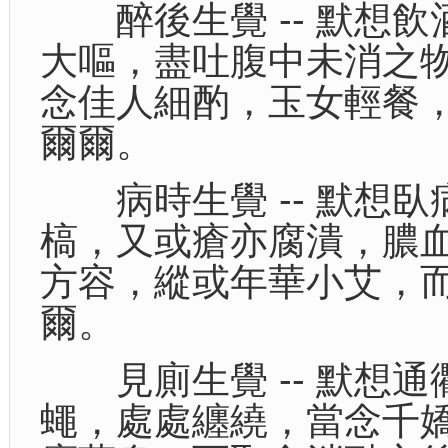
醉後生覺 -- 默想飲
大嘔，盡吐腹中未消之
念佳人細酌，玉女輕餐
爾爾。
病時生覺 -- 默想臥
槁，又或瘡亦腐潰，膿
方容，縱或年華小艾，
爾。
見廁生覺 -- 默想通
蠅，處處纏繞，當念千